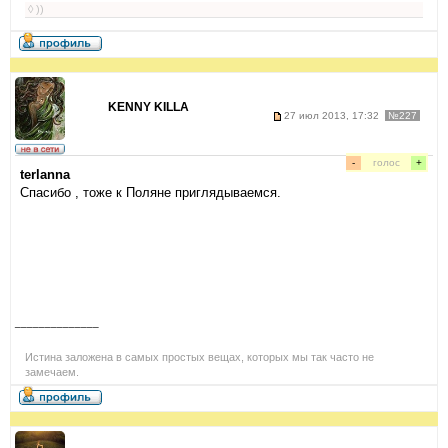
◊ ))
KENNY KILLA
27 июл 2013, 17:32
№227
-
голос
+
terlanna
Спасибо , тоже к Поляне приглядываемся.
______________
Истина заложена в самых простых вещах, которых мы так часто не
замечаем.