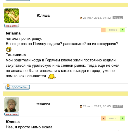
Юляша
28 июл 2013, 04:42
№231
-
голос
+
terlanna
читала про их рощу.
Вы еще раз на Поляну ездили? расскажите? на их экскурсию?
Танечкина
мои родители когда в Горячем ключе жили постоянно ездили
закупаться на уральскую и на сенной рынок. тогда еще не окея
не ашана не было. заезжали с какого въезда в город, уже не
помню как называется
terlanna
28 июл 2013, 05:05
№232
-
голос
+
Юляша
Нее, я просто мимо ехала.