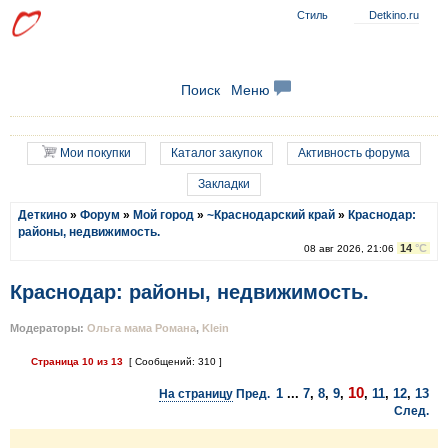
Стиль
Detkino.ru
Поиск
Меню
Мои покупки
Каталог закупок
Активность форума
Закладки
Деткино
»
Форум
»
Мой город
»
~Краснодарский край
»
Краснодар:
районы, недвижимость.
14
°C
08 авг 2026, 21:06
Краснодар: районы, недвижимость.
Модераторы:
Ольга мама Романа
,
Klein
Страница
10
из
13
[ Сообщений: 310 ]
10
1
...
7
,
8
,
9
,
,
11
,
12
,
13
На страницу
Пред.
След.