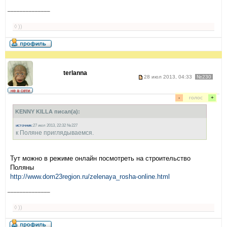
______________
◊ ))
terlanna
28 июл 2013, 04:33
№230
-
голос
+
KENNY KILLA писал(а):
источник
:27 июл 2013, 22:32 №227
к Поляне приглядываемся.
Тут можно в режиме онлайн посмотреть на строительство
Поляны
http://www.dom23region.ru/zelenaya_rosha-online.html
______________
◊ ))