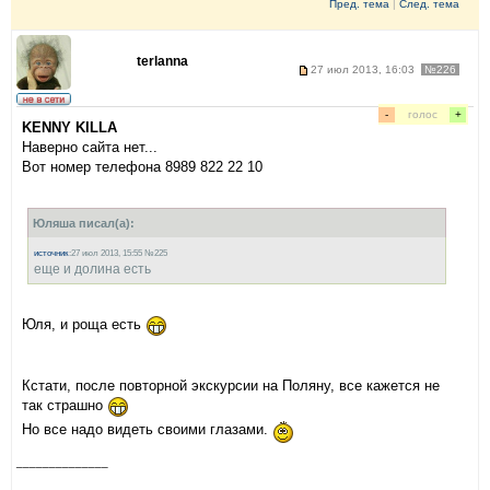
Пред. тема
|
След. тема
terlanna
27 июл 2013, 16:03
№226
-
голос
+
KENNY KILLA
Наверно сайта нет...
Вот номер телефона 8989 822 22 10
Юляша писал(а):
источник
:27 июл 2013, 15:55 №225
еще и долина есть
Юля, и роща есть
Кстати, после повторной экскурсии на Поляну, все кажется не
так страшно
Но все надо видеть своими глазами.
______________