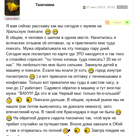
Танечкина
27 июл 2013, 20:01
№228
-
голос
+
Я вам сейчас расскажу как мы сегодня с мужем на
Уральскую поехали.
В общем, я человек с шилом в одном месте. Начиталась я
всяческих отзывов об оптовках, ну и приспичило мне туда
поехать. Мужа обрабатывала на эту поездку пару дней.
Сегодня муж посмотрел по карте где ЭТО находится и так тихо
и спокойно спросил: "ты точно хочешь туда поехать? 20 км от
нас". Но любопытство мое было сильнее. Закинули детей в
машину и поехали. Ехали мы ехали (я хоть
город изнутри
посмотрела
) и вот приехали на оптовку с печенюшками и
конфетами. Только вот прикатили мы туды в шестом часу, а
они до 17 работают. Садимся обратно в машину и тут возглас
мужа: "ВАУУУ! Да это ж как Черный мыс только бо-о-ольшой"
Поехали дальше. В общем, нужный рынок мы не
нашли (как потом выяснилось не доехали немного), зато
впечатлений куча. В такой опе Краснодара я еще не была
На обратной дороге сидела тихонечко так, чтоб муж не
прибил случайно за путешествие. Возле дома заехали в ОКей
и там я оторвалась по полной
Завтра поедем на