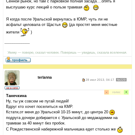
Сенной рынок, но там с парковкой полная засада....опять я
выслушаю курс лекций о пользе трамвая
Я когда после Уральской вернулась в ЮМР, чуть ли не
асфальт целовала от Щастья
(да простят меня местные
жители
)
______________
Увижу — поверю, сказал человек. Поверишь — увидишь, сказала вселенная.
terlanna
28 июл 2013, 04:17
№229
-
голос
+
Танечкина
Ну, ты уж совсем не пугай людей!
Вдруг кто хочет поселиться на КМР.
Кстати,от меня до Уральской 10-15 минут, до центра 20
подруга дочери добирается с Уральской до медакадемии на
трамвае за 40 минут без пробок.
С Рождественской набережной мальчишка едет столько же