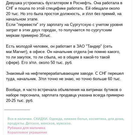
Девушка устроилась бухгалтером в Роснефть. Она работала в
СНГ и пошла по этой специфике работать. Ей обещали около
20 тыс. Но это была простоя должность, и з\пл без премий, на
начальном этапе.
Если "перевести" эту зарплату на Сургутскую с учетом уровня
затрат в этих двух городах, то получается по сургутским
меркам примерно 35тыс.
Есть молодой человек, он работает в ЗАО "Тандер" (сеть
маг.Магнит), в офисе. Он начальник отдела (не помню какого,
то ли закупок, то ли сбыла, но в общем в какой-то такой
сфере). Его з/пл. около 50 тыс. руб.
Знакомый на нефтеперерабатывающем заводе. С СНГ перешел
туда, начальник. З/пл точно не знаю, но точно больше 60 тыс.
Вообще, я часто встречала объявления на витринах бутиков о
наборе персонала, зарплата продавца указана всегда примерно
20-25 тыс. руб.
______________
Все в наличии. СКИДКИ. Одежда, нижнее белье, косметика, для дома,
продукты. Детское, женское, мужское.
Рубашка для мальчика
Коралловое украшение