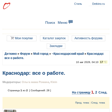
Стиль
Detkino.ru
Поиск
Меню
Мои покупки
Каталог закупок
Активность форума
Закладки
Деткино
»
Форум
»
Мой город
»
~Краснодарский край
»
Краснодар:
все о работе.
17
°C
10 авг 2026, 04:10
Краснодар: все о работе.
Модераторы:
Ольга мама Романа
,
Klein
Страница
1
из
2
[ Сообщений: 28 ]
1
,
2
На страницу
След.
Пред. тема
|
След. тема