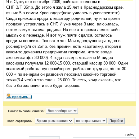
Я в Сургуте с сентября 2009, работаю геологом в
СНГ. З/П 35т.р. До этого я жила 15 лет в Краснодарском крае,
из них 5 в самом Краснодаре(пока училась в университете).
Сюда приехала продать квартиру родителей, ну и на время
продажи устроилась в СНГ. И уже через 3 мес. влюбилась,
потом замуж вышла, родила. Но все это время лелею себя
мыслью о переезде. И вот муж почти сдался, осталось
кредиты погасить. Так вот о з/п. Мои одногруппницы: одна в
роснефти(з/п от 25т.р. без премии, есть кварталки), вторая в
каком-то дочернем предприятии газпрома, что-то вроде
экономиста(от 30 000). 4 года назад в магазине М.видео
кассиром получала 12 000-15 000, старший кассир 30 000. Один
знакомый работал супервайзером, работа не трудная, з/п от 30
000 + по вечерам он развозил персонал какой-то торговой
точки(3-4 чел) а это еще + 25 000. То есть, хочу сказать, что
было бы желание, и все будет хорошо.
Показать сообщения за:
Поле сортировки:
Найти: