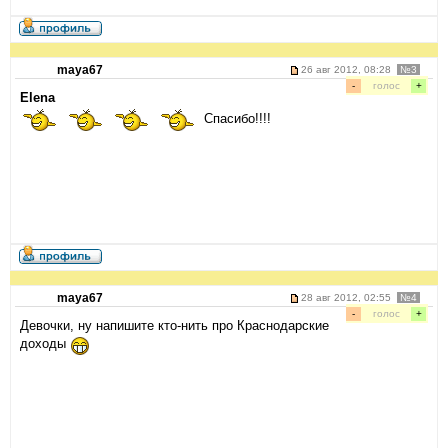
maya67
26 авг 2012, 08:28
№3
-
голос
+
Elena
Спасибо!!!!
maya67
28 авг 2012, 02:55
№4
-
голос
+
Девочки, ну напишите кто-нить про Краснодарские
доходы