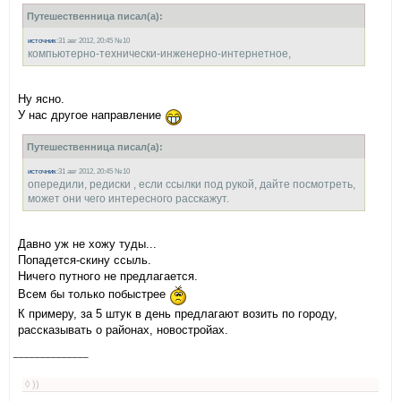
Путешественница писал(а):
источник
:31 авг 2012, 20:45 №10
компьютерно-технически-инженерно-интернетное,
Ну ясно.
У нас другое направление
Путешественница писал(а):
источник
:31 авг 2012, 20:45 №10
опередили, редиски , если ссылки под рукой, дайте посмотреть,
может они чего интересного расскажут.
Давно уж не хожу туды...
Попадется-скину ссыль.
Ничего путного не предлагается.
Всем бы только побыстрее
К примеру, за 5 штук в день предлагают возить по городу,
рассказывать о районах, новостройах.
______________
◊ ))