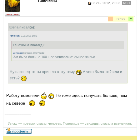
Танечкина
03 сен 2012, 20:03
№21
-
голос
+
Elena писал(а):
источник
: 3.09.2012 17:41
Танечкина писал(а):
источник
:Сегодня, 10:27 №12
З/п была больше 100 + оплачивали съемное жилье
Ну наконец-то ты пришла в эту тему
А чего была-то? или и
есть?
Работу поменяли
Не гоже здесь получать больше, чем
на севере
______________
Увижу — поверю, сказал человек. Поверишь — увидишь, сказала вселенная.