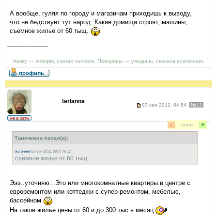
А вообще, гуляя по городу и магазинам приходишь к выводу,
что не бедствует тут народ. Какие домища строят, машины,
съемное жилье от 60 тыщ.
______________
Увижу — поверю, сказал человек. Поверишь — увидишь, сказала вселенная.
terlanna
03 сен 2012, 04:54
№13
-
голос
+
Танечкина писал(а):
источник
:03 сен 2012, 09:27 №12
съемное жилье от 60 тыщ.
Эээ..уточняю...Это или многокомнатные квартиры в центре с
евроремонтом или коттеджи с супер ремонтом, мебелью,
бассейном
На такое жилье цены от 60 и до 300 тыс в месяц