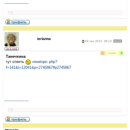
______________
◊ ))
terlanna
03 сен 2012, 08:13
№18
-
голос
+
Танечкина
тут ответь
viewtopic.php?
f=141&t=12041&p=2745867#p2745867
______________
◊ ))