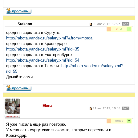
Stakann
30 авг 2012, 17:26
№5
-
0
:
3
+
средняя зарплата в Сургуте:
http://rabota.yandex.ru/salary.xml?&from=morda
средняя зарплата в Краснодаре:
http://rabota.yandex.ru/salary.xml?rid=35
средняя зарплата в Екатеринбурге:
http://rabota.yandex.ru/salary.xml?rid=54
средняя зарплата в Тюмени:
http://rabota.yandex.ru/salary.xml?
rid=55
Думайте сами...
Elena
31 авг 2012, 10:48
№6
-
голос
+
Я уже писала еще раз повторю.
У меня есть сургутские знакомые, которые переехали в
Краснодар.