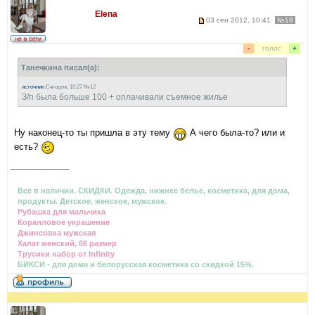
Elena
03 сен 2012, 10:41
№19
-
голос
+
Танечкина писал(а):
источник
:Сегодня, 10:27 №12
З/п была больше 100 + оплачивали съемное жилье
Ну наконец-то ты пришла в эту тему
А чего была-то? или и
есть?
______________
Все в наличии. СКИДКИ. Одежда, нижнее белье, косметика, для дома,
продукты. Детское, женское, мужское.
Рубашка для мальчика
Коралловое украшение
Джинсовка мужская
Халат женский, 66 размер
Трусики набор от Infinity
БИКСИ - для дома и белорусская косметика со скидкой 15%.