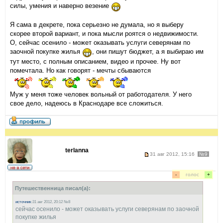
силы, умения и наверно везение
Я сама в декрете, пока серьезно не думала, но я выберу
скорее второй вариант, и пока мысли роятся о недвижимости.
О, сейчас осенило - может оказывать услуги северянам по
заочной покупке жилья
, они пишут бюджет, а я выбираю им
тут место, с полным описанием, видео и прочее. Ну вот
помечтала. Но как говорят - мечты сбываются
Муж у меня тоже человек вольный от работодателя. У него
свое дело, надеюсь в Краснодаре все сложиться.
terlanna
31 авг 2012, 15:16
№9
-
голос
+
Путешественница писал(а):
источник
:31 авг 2012, 20:12 №8
сейчас осенило - может оказывать услуги северянам по заочной
покупке жилья