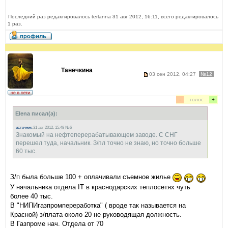
Последний раз редактировалось terlanna 31 авг 2012, 16:11, всего редактировалось
1 раз.
Танечкина
03 сен 2012, 04:27
№12
-
голос
+
Elena писал(а):
источник
:31 авг 2012, 15:48 №6
Знакомый на нефтеперерабатывающем заводе. С СНГ
перешел туда, начальник. З/пл точно не знаю, но точно больше
60 тыс.
З/п была больше 100 + оплачивали съемное жилье
У начальника отдела IT в краснодарских теплосетях чуть
более 40 тыс.
В "НИПИгазпромпереработка" ( вроде так называется на
Красной) з/плата около 20 не руководящая должность.
В Газпроме нач. Отдела от 70