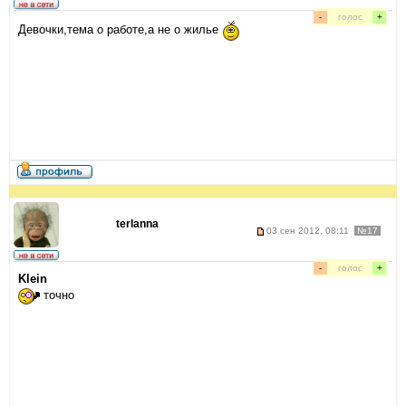
-
голос
+
Девочки,тема о работе,а не о жилье
terlanna
03 сен 2012, 08:11
№17
-
голос
+
Klein
точно