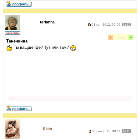
terlanna
03 сен 2012, 05:54
№15
-
голос
+
Танечкина
Ты ващще где? Тут или там?
______________
◊ ))
Klein
03 сен 2012, 08:11
№16