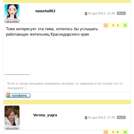
natasha963
05 дек 2013, 12:45
№24
-
0
:
2
+
Тоже интересует эта тема, хотелось бы услышать
работающих жительниц Краснодарского края.
______________
Если в глазах женщины появились искорки, то тараканы в её голове что-то
празднуют :)
Verona_yugra
24 дек 2013, 17:20
№25
-
0
:
6
+