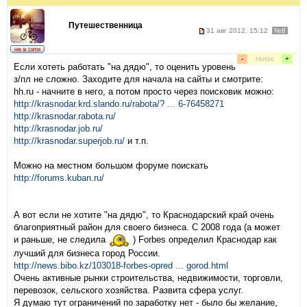
Путешественница
31 авг 2012, 15:12
№8
-
голос
+
Если хотеть работать "на дядю", то оценить уровень
з/пл не сложно. Заходите для начала на сайты и смотрите:
hh.ru - начните в него, а потом просто через поисковик можно:
http://krasnodar.krd.slando.ru/rabota/? ... 6-76458271
http://krasnodar.rabota.ru/
http://krasnodar.job.ru/
http://krasnodar.superjob.ru/
и т.п.
Можно на местном большом форуме поискать
http://forums.kuban.ru/
А вот если не хотите "на дядю", то Краснодарский край очень
благоприятный район для своего бизнеса. С 2008 года (а может
и раньше, не следила
) Forbes определил Краснодар как
лучший для бизнеса город России.
http://news.bibo.kz/103018-forbes-opred ... gorod.html
Очень активные рынки строительства, недвижимости, торговли,
перевозок, сельского хозяйства. Развита сфера услуг.
Я думаю тут ограничений по заработку нет - было бы желание,