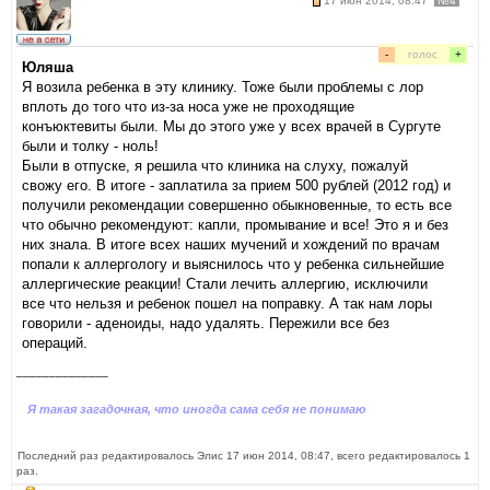
17 июн 2014, 08:47
№4
-
голос
+
Юляша
Я возила ребенка в эту клинику. Тоже были проблемы с лор
вплоть до того что из-за носа уже не проходящие
конъюктевиты были. Мы до этого уже у всех врачей в Сургуте
были и толку - ноль!
Были в отпуске, я решила что клиника на слуху, пожалуй
свожу его. В итоге - заплатила за прием 500 рублей (2012 год) и
получили рекомендации совершенно обыкновенные, то есть все
что обычно рекомендуют: капли, промывание и все! Это я и без
них знала. В итоге всех наших мучений и хождений по врачам
попали к аллергологу и выяснилось что у ребенка сильнейшие
аллергические реакции! Стали лечить аллергию, исключили
все что нельзя и ребенок пошел на поправку. А так нам лоры
говорили - аденоиды, надо удалять. Пережили все без
операций.
______________
Я такая загадочная, что иногда сама себя не понимаю
Последний раз редактировалось Элис 17 июн 2014, 08:47, всего редактировалось 1
раз.