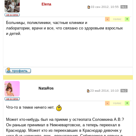
Elena
03 сен 2012, 10:55
№1
-
голос
+
Больницы, поликлиники, частные клиники и
лаборатории, врачи и все, что связано со здоровьем взрослых
и детей.
NataRos
23 май 2014, 10:10
№2
-
голос
+
Что-то в темке ничего нет.
Может кто-нибудь был на приеме у остеопата Соломкина А.В.?
Он раньше принимал в Нижневартовске, а теперь переехал в
Краснодар. Может кто из переехавших в Краснодар девочек у
него был напишите, пож., впечатления. Собираемся в отпуск в