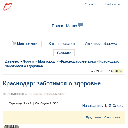
Стиль
Detkino.ru
Поиск
Меню
Мои покупки
Каталог закупок
Активность форума
Закладки
Деткино
»
Форум
»
Мой город
»
~Краснодарский край
»
Краснодар:
заботимся о здоровье.
18
°C
08 авг 2026, 08:14
Краснодар: заботимся о здоровье.
Модераторы:
Ольга мама Романа
,
Klein
Страница
1
из
2
[ Сообщений: 30 ]
1
,
2
На страницу
След.
Пред. тема
|
След. тема